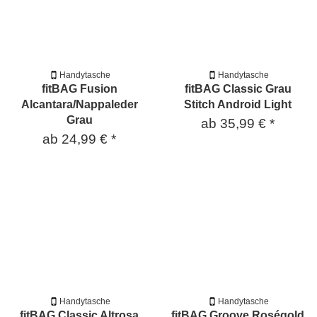
Handytasche
Handytasche
fitBAG Fusion
fitBAG Classic Grau
Alcantara/Nappaleder
Stitch Android Light
Grau
ab
35,99 €
*
ab
24,99 €
*
Handytasche
Handytasche
fitBAG Classic Altrosa
fitBAG Groove Roségold