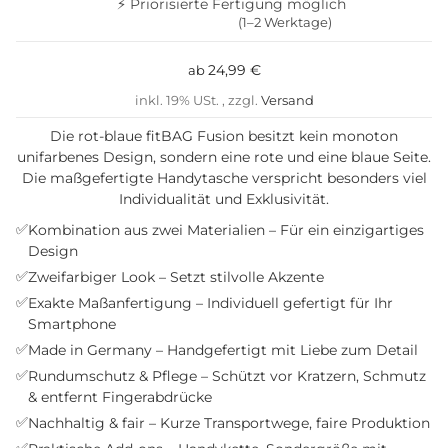
⚡ Priorisierte Fertigung möglich
(1–2 Werktage)
24,99 €
ab
inkl. 19% USt. , zzgl.
Versand
Die rot-blaue fitBAG Fusion besitzt kein monoton
unifarbenes Design, sondern eine rote und eine blaue Seite.
Die maßgefertigte Handytasche verspricht besonders viel
Individualität und Exklusivität.
✅
Kombination aus zwei Materialien – Für ein einzigartiges
Design
✅
Zweifarbiger Look – Setzt stilvolle Akzente
✅
Exakte Maßanfertigung – Individuell gefertigt für Ihr
Smartphone
✅
Made in Germany – Handgefertigt mit Liebe zum Detail
✅
Rundumschutz & Pflege – Schützt vor Kratzern, Schmutz
& entfernt Fingerabdrücke
✅
Nachhaltig & fair – Kurze Transportwege, faire Produktion