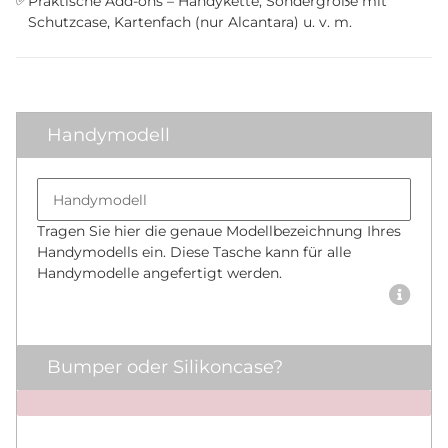
✅
Praktische Add-ons – Handykette, Sondergröße mit
Schutzcase, Kartenfach (nur Alcantara) u. v. m.
Handymodell
Bumper size
Handymodell
Tragen Sie hier die genaue Modellbezeichnung Ihres
Handymodells ein. Diese Tasche kann für alle
Handymodelle angefertigt werden.
Bumper oder Silikoncase?
x