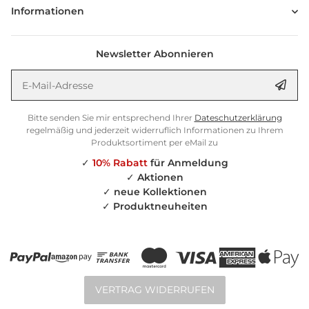
Informationen
Newsletter Abonnieren
E-Mail-Adresse
Anm
Bitte senden Sie mir entsprechend Ihrer
Dateschutzerklärung
regelmäßig und jederzeit widerruflich Informationen zu Ihrem
Produktsortiment per eMail zu
✓
10% Rabatt
für Anmeldung
✓
Aktionen
✓
neue Kollektionen
✓
Produktneuheiten
VERTRAG WIDERRUFEN