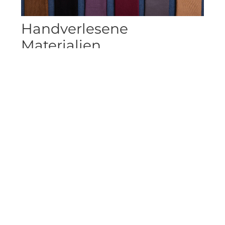
Handverlesene
Materialien
Wenn es um einen täglichen Begleiter wie das
Smartphone geht, legen Besitzer besonderen
Wert auf hochwertige Materialien und eine
herausragende Qualität. Warum sollte das bei
einer Schutzhülle anders sein? Wir fertigen
unsere Produkte seit 2003 vollständig in
Deutschland und verwenden dabei
ausschließlich handverlesene Stoffe, die wir nach
intensiver Recherche im Hinblick auf Ästhetik,
Langlebigkeit und Funktionalität ausgewählt
haben.