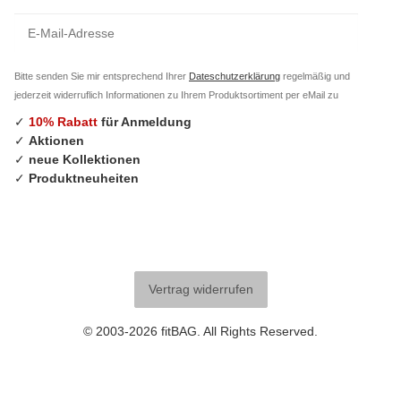
Anm
Bitte senden Sie mir entsprechend Ihrer
Dateschutzerklärung
regelmäßig und
jederzeit widerruflich Informationen zu Ihrem Produktsortiment per eMail zu
✓
10% Rabatt
für Anmeldung
✓
Aktionen
✓
neue Kollektionen
✓
Produktneuheiten
Vertrag widerrufen
© 2003-2026 fitBAG. All Rights Reserved.