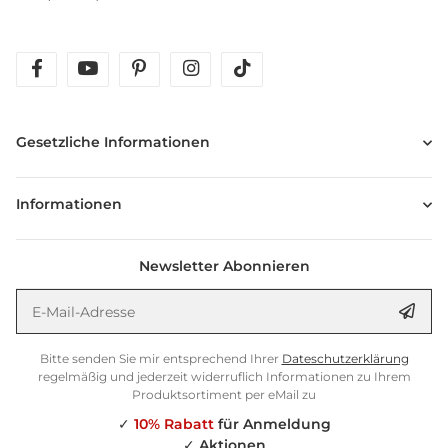
facebook
youtube
pinterest
instagram
tiktok
Gesetzliche Informationen
Informationen
Newsletter Abonnieren
E-Mail-Adresse
Anm
Bitte senden Sie mir entsprechend Ihrer
Dateschutzerklärung
regelmäßig und jederzeit widerruflich Informationen zu Ihrem
Produktsortiment per eMail zu
✓
10% Rabatt
für Anmeldung
✓
Aktionen