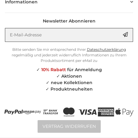
Informationen
Newsletter Abonnieren
E-Mail-Adresse
Anm
Bitte senden Sie mir entsprechend Ihrer
Dateschutzerklärung
regelmäßig und jederzeit widerruflich Informationen zu Ihrem
Produktsortiment per eMail zu
✓
10% Rabatt
für Anmeldung
✓
Aktionen
✓
neue Kollektionen
✓
Produktneuheiten
VERTRAG WIDERRUFEN