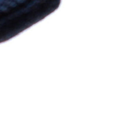
etter
und
Rabattaktionen
.
abatt
te Bestellung.