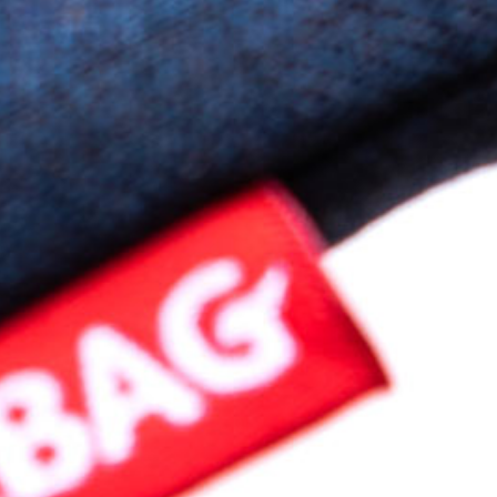
Newsl
Produktneuheiten
10% R
für Ihre nächs