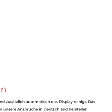
dung
und
kein Spam
!
t täglich, versprochen.
IEREN
erzeit möglich.
an
d zusätzlich automatisch das Display reinigt. Das
 für unsere Ansprüche in Deutschland herstellen.