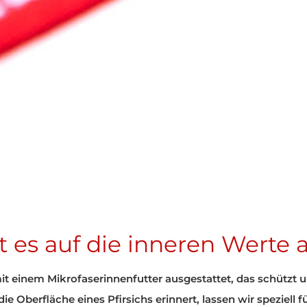
Kostenfreie Anmel
Wir schreiben Ihnen nich
ABONN
* Abmeldung jed
 es auf die inneren Werte 
 einem Mikrofaserinnenfutter ausgestattet, das schützt un
ie Oberfläche eines Pfirsichs erinnert, lassen wir speziell