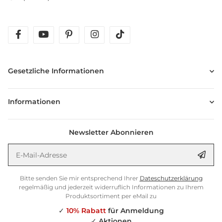
facebook
youtube
pinterest
instagram
tiktok
Gesetzliche Informationen
Informationen
Newsletter Abonnieren
E-Mail-Adresse
Anm
Bitte senden Sie mir entsprechend Ihrer
Dateschutzerklärung
regelmäßig und jederzeit widerruflich Informationen zu Ihrem
Produktsortiment per eMail zu
✓
10% Rabatt
für Anmeldung
✓
Aktionen