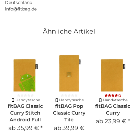
Deutschland
info@fitbag.de
Ähnliche Artikel
Handytasche
Handytasche
Handytasche
fitBAG Classic
fitBAG Pop
fitBAG Classic
Curry Stitch
Classic Curry
Curry
Android Full
Tile
ab
23,99 €
*
ab
35,99 €
*
ab
39,99 €