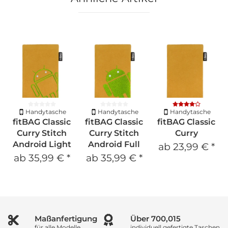
Handytasche
Handytasche
Handytasche
fitBAG Classic
fitBAG Classic
fitBAG Classic
Curry Stitch
Curry Stitch
Curry
Android Light
Android Full
ab
23,99 €
*
ab
35,99 €
*
ab
35,99 €
*
Maßanfertigung
Über
933,353
für alle Modelle
individuell gefertigte Taschen