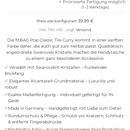
⚡ Priorisierte Fertigung möglich
(1–2 Werktage)
39,99 €
Preis wie konfiguriert
inkl. 19% USt. , zzgl.
Versand
Die fitBAG Pop Classic Tile Curry kommt in einer sanften
Farbe daher, die auch gut zum Herbst passt. Quadratisch
angeordnete Swarovski Kristalle machen die Handytasche
zu einem ganz besonderen Accessoire.
✅ Veredelt mit Swarovski®-Kristallen – Funkelnder
Blickfang
✅ Elegantes Alcantara®-Grundmaterial – Luxuriös und
robust
✅
Exakte Maßanfertigung – Individuell gefertigt für Ihr
Gerät
✅
Made in Germany – Handgefertigt mit Liebe zum Detail
✅
Rundumschutz & Pflege – Schützt vor Kratzern, Schmutz
& entfernt Fingerabdrücke
✅
Nachhaltig & fair – Kurze Transportwege, faire Produktion