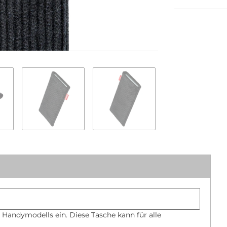
Handymodel
Bumper size
 Handymodells ein. Diese Tasche kann für alle