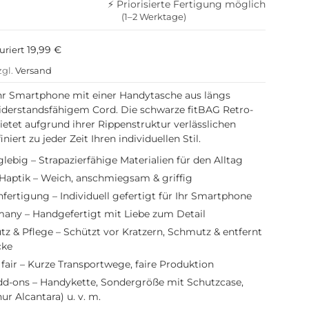
⚡ Priorisierte Fertigung möglich
(1–2 Werktage)
19,99 €
uriert
zgl.
Versand
Ihr Smartphone mit einer Handytasche aus längs
iderstandsfähigem Cord. Die schwarze fitBAG Retro-
etet aufgrund ihrer Rippenstruktur verlässlichen
niert zu jeder Zeit Ihren individuellen Stil.
lebig – Strapazierfähige Materialien für den Alltag
aptik – Weich, anschmiegsam & griffig
fertigung – Individuell gefertigt für Ihr Smartphone
any – Handgefertigt mit Liebe zum Detail
 & Pflege – Schützt vor Kratzern, Schmutz & entfernt
cke
fair – Kurze Transportwege, faire Produktion
dd-ons – Handykette, Sondergröße mit Schutzcase,
ur Alcantara) u. v. m.