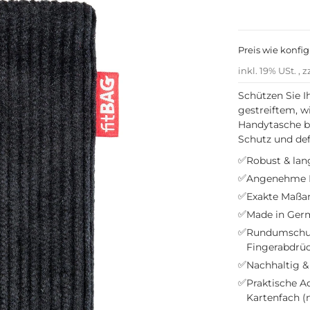
Preis wie konfig
inkl. 19% USt. , z
Schützen Sie 
gestreiftem, w
Handytasche bi
Schutz und defi
✅
Robust & lang
✅
Angenehme H
✅
Exakte Maßan
✅
Made in Germ
✅
Rundumschutz
Fingerabdrü
✅
Nachhaltig & 
✅
Praktische A
Kartenfach (n