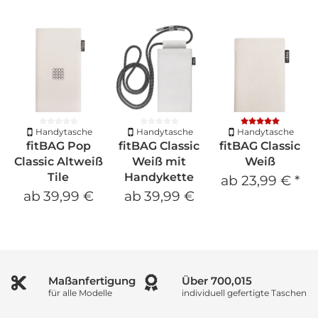
Handytasche
Handytasche
Handytasche
fitBAG Pop
fitBAG Classic
fitBAG Classic
Classic Altweiß
Weiß mit
Weiß
Tile
Handykette
ab
23,99 €
*
ab
39,99 €
ab
39,99 €
Maßanfertigung
Über
966,687
für alle Modelle
individuell gefertigte Taschen