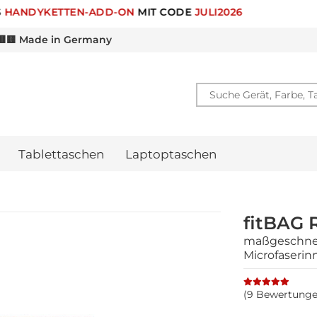
🎁 -10% RABATT FÜR
NEWSLETTER ANMELDUNG
🟨 Made in Germany
Tablettaschen
Laptoptaschen
fitBAG 
maßgeschneid
Microfaserin
(9 Bewertunge