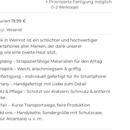
⚡ Priorisierte Fertigung möglich
(1–2 Werktage)
19,99 €
uriert
zgl.
Versand
k in Weinrot ist ein schlichter und hochwertiger
rtphones aller Marken, der dank unserer
 wie eine zweite Haut sitzt.
lebig – Strapazierfähige Materialien für den Alltag
aptik – Weich, anschmiegsam & griffig
fertigung – Individuell gefertigt für Ihr Smartphone
any – Handgefertigt mit Liebe zum Detail
 & Pflege – Schützt vor Kratzern, Schmutz & entfernt
cke
fair – Kurze Transportwege, faire Produktion
dd-ons – Handykette, Sondergröße mit Schutzcase,
ur Alcantara) u. v. m.