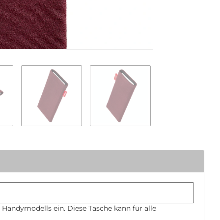
Handymodel
Bumper size
 Handymodells ein. Diese Tasche kann für alle