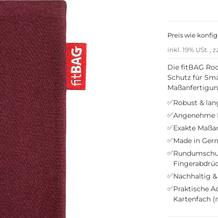
Preis wie konfig
inkl. 19% USt. , z
Die fitBAG Roc
Schutz für Sma
Maßanfertigung
✅
Robust & lang
✅
Angenehme H
✅
Exakte Maßan
✅
Made in Germ
✅
Rundumschutz
Fingerabdrü
✅
Nachhaltig & 
✅
Praktische A
Kartenfach (n