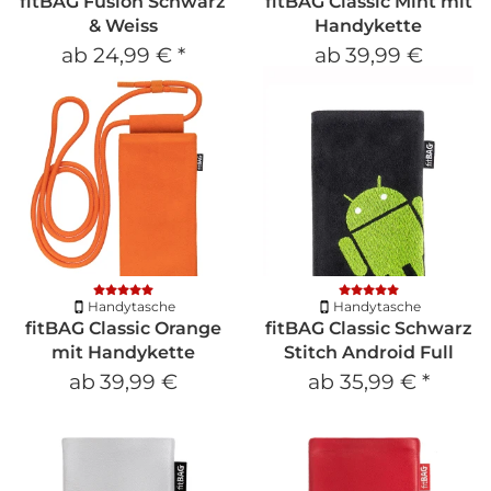
fitBAG Fusion Schwarz
fitBAG Classic Mint mit
& Weiss
Handykette
ab
24,99 €
*
ab
39,99 €
Handytasche
Handytasche
fitBAG Classic Orange
fitBAG Classic Schwarz
mit Handykette
Stitch Android Full
ab
39,99 €
ab
35,99 €
*