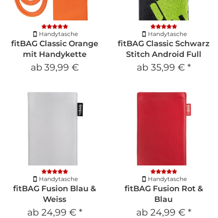
Handytasche
Handytasche
fitBAG Classic Orange
fitBAG Classic Schwarz
mit Handykette
Stitch Android Full
ab
39,99 €
ab
35,99 €
*
Handytasche
Handytasche
fitBAG Fusion Blau &
fitBAG Fusion Rot &
Weiss
Blau
ab
24,99 €
*
ab
24,99 €
*