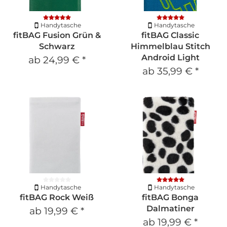
Handytasche
Handytasche
fitBAG Fusion Grün &
fitBAG Classic
Schwarz
Himmelblau Stitch
Android Light
ab
24,99 €
*
ab
35,99 €
*
Handytasche
Handytasche
fitBAG Rock Weiß
fitBAG Bonga
Dalmatiner
ab
19,99 €
*
ab
19,99 €
*