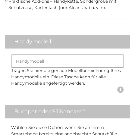
✅
Praktische Add-ons – Handykette, Sondergröße mit
Schutzcase, Kartenfach (nur Alcantara) u. v. m.
Handymodell
Bumper size
Handymodell
Tragen Sie hier die genaue Modellbezeichnung Ihres
Handymodells ein. Diese Tasche kann für alle
Handymodelle angefertigt werden.
Bumper oder Silikoncase?
Wählen Sie diese Option, wenn Sie an Ihrem
Smartphone bereits eine angebrachte Schutzhülle