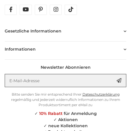
facebook
youtube
pinterest
instagram
tiktok
Gesetzliche Informationen
Informationen
Newsletter Abonnieren
E-Mail-Adresse
Anm
Bitte senden Sie mir entsprechend Ihrer
Dateschutzerklärung
regelmäßig und jederzeit widerruflich Informationen zu Ihrem
Produktsortiment per eMail zu
✓
10% Rabatt
für Anmeldung
✓
Aktionen
✓
neue Kollektionen