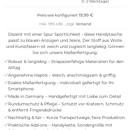
(1–2 Werktage)
19,99 €
Preis wie konfiguriert
inkl. 19% USt. , zzgl.
Versand
Dezent mit einer Spur Sportlichkeit - diese Handytasche
passt zu blauen Anzügen und Jeans. Der Stoff aus Wolle
und Kunstfasern ist weich und zugleich langlebig. Gönnen
Sie sich unsere Maßanfertigung.
✅
Robust & langlebig – Strapazierfähige Materialien für den
Alltag
✅
Angenehme Haptik – Weich, anschmiegsam & griffig
✅
Exakte Maßanfertigung – Individuell gefertigt für Ihr
Smartphone
✅
Made in Germany – Handgefertigt mit Liebe zum Detail
✅
Rundumschutz & Pflege – Schützt vor Kratzern, Schmutz
& entfernt Fingerabdrücke
✅
Nachhaltig & fair – Kurze Transportwege, faire Produktion
✅
Praktische Add-ons – Handykette, Sondergröße mit