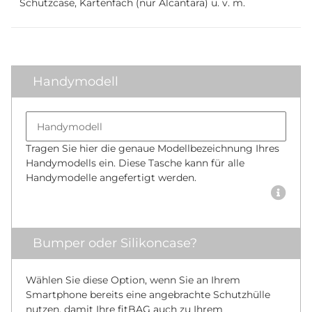
Schutzcase, Kartenfach (nur Alcantara) u. v. m.
Handymodell
Bumper size
Handymodell
Tragen Sie hier die genaue Modellbezeichnung Ihres
Handymodells ein. Diese Tasche kann für alle
Handymodelle angefertigt werden.
Bumper oder Silikoncase?
Wählen Sie diese Option, wenn Sie an Ihrem
Smartphone bereits eine angebrachte Schutzhülle
nutzen, damit Ihre fitBAG auch zu Ihrem