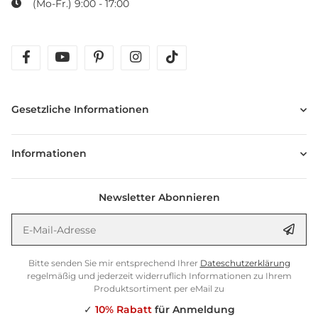
(Mo-Fr.) 9:00 - 17:00
facebook
youtube
pinterest
instagram
tiktok
Gesetzliche Informationen
Informationen
Newsletter Abonnieren
E-Mail-Adresse
Anm
Bitte senden Sie mir entsprechend Ihrer
Dateschutzerklärung
regelmäßig und jederzeit widerruflich Informationen zu Ihrem
Produktsortiment per eMail zu
✓
10% Rabatt
für Anmeldung