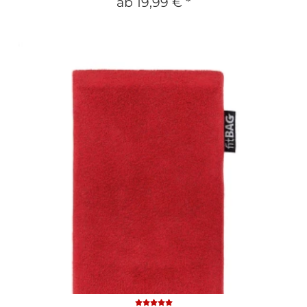
ab
19,99 €
*