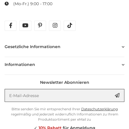
(Mo-Fr.) 9:00 - 17:00
facebook
youtube
pinterest
instagram
tiktok
Gesetzliche Informationen
Informationen
Newsletter Abonnieren
E-Mail-Adresse
Anm
Bitte senden Sie mir entsprechend Ihrer
Dateschutzerklärung
regelmäßig und jederzeit widerruflich Informationen zu Ihrem
Produktsortiment per eMail zu
✓
10% Rabatt
für Anmeldung