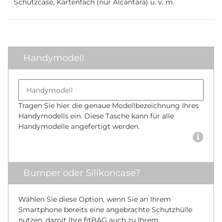
Schutzcase, Kartenfach (nur Alcantara) u. v. m.
Handymodell
Bumper size
Handymodell
Tragen Sie hier die genaue Modellbezeichnung Ihres
Handymodells ein. Diese Tasche kann für alle
Handymodelle angefertigt werden.
Bumper oder Silikoncase?
Wählen Sie diese Option, wenn Sie an Ihrem
Smartphone bereits eine angebrachte Schutzhülle
nutzen, damit Ihre fitBAG auch zu Ihrem