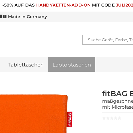
🎁 -10% RABATT FÜR
NEWSLETTER ANMELDUNG
🟨 Made in Germany
Tablettaschen
Laptoptaschen
fitBAG 
maßgeschnei
mit Microfas