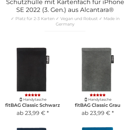
Schutzhülle mit Kartenfach für iPhone
SE 2022 (3. Gen.) aus Alcantara®
✓ Platz für 2-3 Karten ✓ Vegan und Robust ✓ Made in
Germany
Handytasche
Handytasche
fitBAG Classic Schwarz
fitBAG Classic Grau
ab
23,99 €
*
ab
23,99 €
*