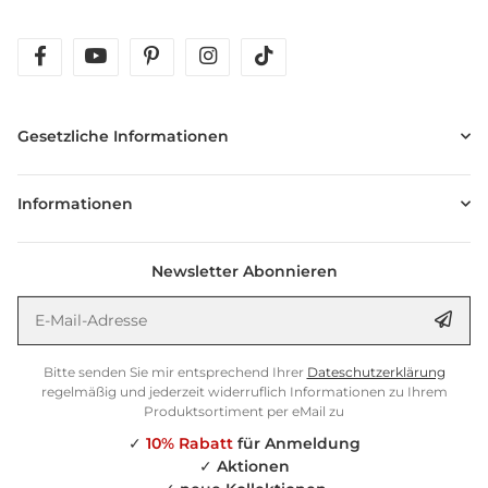
facebook
youtube
pinterest
instagram
tiktok
Gesetzliche Informationen
Informationen
Newsletter Abonnieren
E-Mail-Adresse
Anm
Bitte senden Sie mir entsprechend Ihrer
Dateschutzerklärung
regelmäßig und jederzeit widerruflich Informationen zu Ihrem
Produktsortiment per eMail zu
✓
10% Rabatt
für Anmeldung
✓
Aktionen