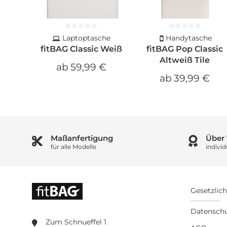
Laptoptasche
Handytasche
fitBAG Classic Weiß
fitBAG Pop Classic
Altweiß Tile
ab
59,99 €
ab
39,99 €
Maßanfertigung
Über
für alle Modelle
individ
Gesetzlic
Datensch
Zum Schnueffel 1