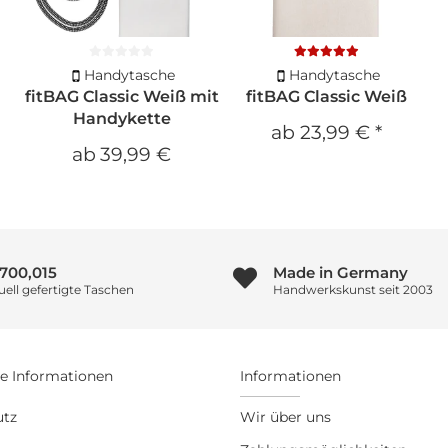
Handytasche
Handytasche
fitBAG Classic Weiß mit
fitBAG Classic Weiß
Handykette
ab
23,99 €
*
ab
39,99 €
1,000,021
Made in Germany
uell gefertigte Taschen
Handwerkskunst seit 2003
he Informationen
Informationen
utz
Wir über uns