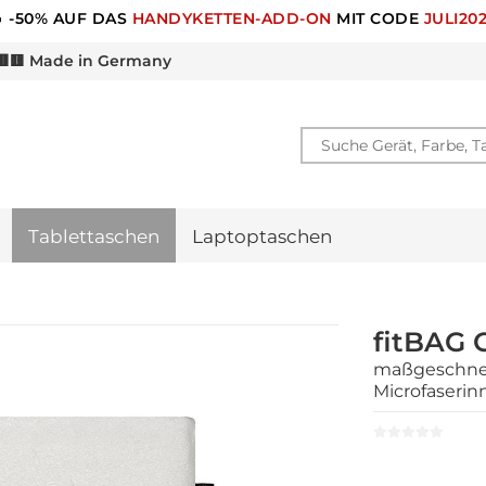
🎁 -10% RABATT FÜR
NEWSLETTER ANMELDUNG
🟨 Made in Germany
Tablettaschen
Laptoptaschen
fitBAG 
maßgeschneid
Microfaserin