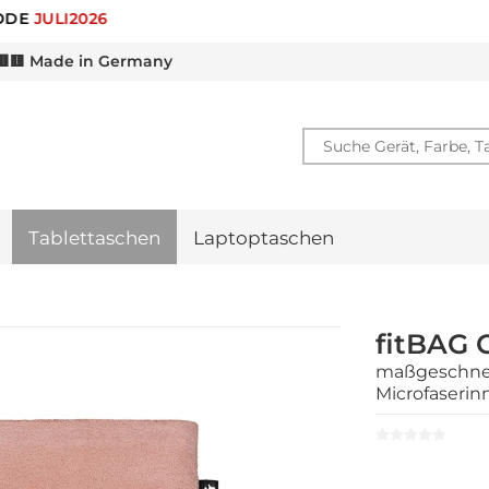
🎁 -10% RABATT FÜR
NEWSLETTER ANMELDUNG
🟨 Made in Germany
Tablettaschen
Laptoptaschen
fitBAG C
maßgeschneid
Microfaserin