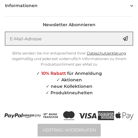
Informationen
Newsletter Abonnieren
E-Mail-Adresse
Anm
Bitte senden Sie mir entsprechend Ihrer
Dateschutzerklärung
regelmäßig und jederzeit widerruflich Informationen zu Ihrem
Produktsortiment per eMail zu
✓
10% Rabatt
für Anmeldung
✓
Aktionen
✓
neue Kollektionen
✓
Produktneuheiten
VERTRAG WIDERRUFEN