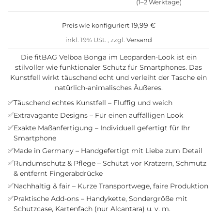
(1–2 Werktage)
19,99 €
Preis wie konfiguriert
inkl. 19% USt. , zzgl.
Versand
Die fitBAG Velboa Bonga im Leoparden-Look ist ein
stilvoller wie funktionaler Schutz für Smartphones. Das
Kunstfell wirkt täuschend echt und verleiht der Tasche ein
natürlich-animalisches Äußeres.
✅
Täuschend echtes Kunstfell – Fluffig und weich
✅
Extravagante Designs – Für einen auffälligen Look
✅
Exakte Maßanfertigung – Individuell gefertigt für Ihr
Smartphone
✅
Made in Germany – Handgefertigt mit Liebe zum Detail
✅
Rundumschutz & Pflege – Schützt vor Kratzern, Schmutz
& entfernt Fingerabdrücke
✅
Nachhaltig & fair – Kurze Transportwege, faire Produktion
✅
Praktische Add-ons – Handykette, Sondergröße mit
Schutzcase, Kartenfach (nur Alcantara) u. v. m.