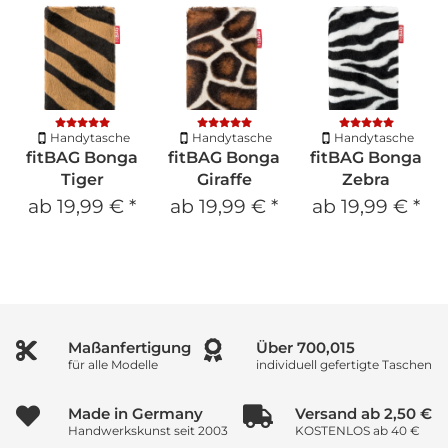
Handytasche
Handytasche
Handytasche
fitBAG Bonga
fitBAG Bonga
fitBAG Bonga
Tiger
Giraffe
Zebra
ab
19,99 €
*
ab
19,99 €
*
ab
19,99 €
*
Maßanfertigung
Über
1,000,021
für alle Modelle
individuell gefertigte Taschen
Made in Germany
Versand ab 2,50 €
Handwerkskunst seit 2003
KOSTENLOS ab 40 €